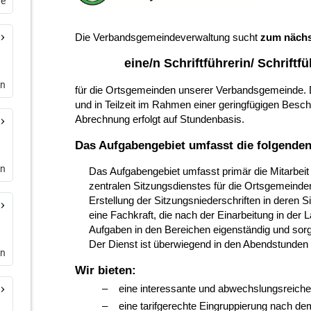
de
en
en
en