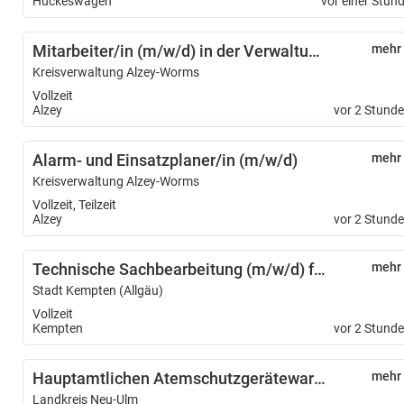
Hückeswagen
vor einer Stun
Mitarbeiter/in (m/w/d) in der Verwaltung des Abfallwirtschaftsbetriebes
mehr
Kreisverwaltung Alzey-Worms
Vollzeit
Alzey
vor 2 Stund
Alarm- und Einsatzplaner/in (m/w/d)
mehr
Kreisverwaltung Alzey-Worms
Vollzeit, Teilzeit
Alzey
vor 2 Stund
Technische Sachbearbeitung (m/w/d) für den Gutachterausschuss - Befristet in Teilzeit (50%)
mehr
Stadt Kempten (Allgäu)
Vollzeit
Kempten
vor 2 Stund
Hauptamtlichen Atemschutzgerätewart (m/w/d)
mehr
Landkreis Neu-Ulm