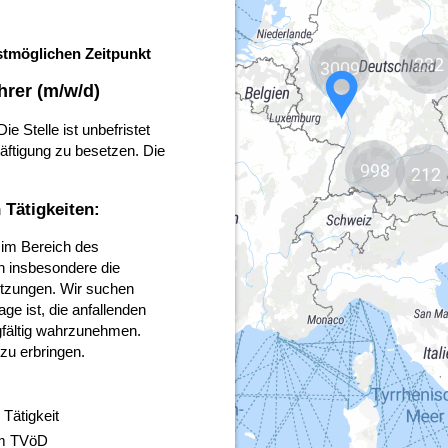
232
3009
998
212