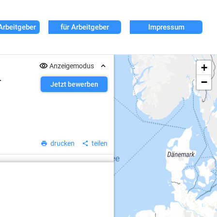
Arbeitgeber
für Arbeitgeber
Impressum
+
Anzeigemodus
−
r
Jetzt bewerben
drucken
teilen