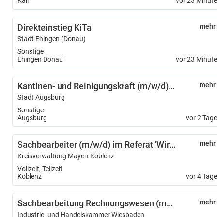
Kall
vor 23 Minut
Direkteinstieg KiTa
mehr
Stadt Ehingen (Donau)
Sonstige
Ehingen Donau
vor 23 Minut
Kantinen- und Reinigungskraft (m/w/d) befristet als Krankheitsvertretung
mehr
Stadt Augsburg
Sonstige
Augsburg
vor 2 Tag
Sachbearbeiter (m/w/d) im Referat 'Wirtschaft'
mehr
Kreisverwaltung Mayen-Koblenz
Vollzeit, Teilzeit
Koblenz
vor 4 Tag
Sachbearbeitung Rechnungswesen (m/w/d)
mehr
Industrie- und Handelskammer Wiesbaden