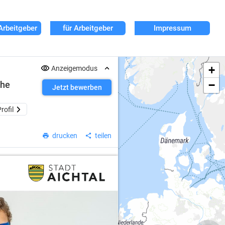
Arbeitgeber
für Arbeitgeber
Impressum
+
Anzeigemodus
−
che
Jetzt bewerben
rofil
drucken
teilen