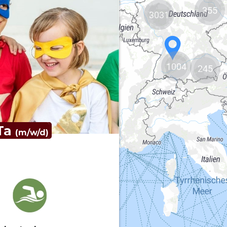
355
3031
1004
245