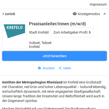
Impressum
zurück
Anzeigemodus
Praxisanleiter/innen (m/w/d)
Stadt Krefeld
Zum Arbeitgeber-Profil
Vollzeit, Teilzeit
Krefeld
Jetzt bewerben
drucken
teilen
Inmitten der Metropolregion Rheinland
ist Krefeld eine Großstadt
mit Charakter, viel Grün und hoher Lebensqualität – kulturell lebendig,
wirtschaftlich dynamisch, mit einer engagierten Stadtgesellschaft.
Unsere lange Tradition der Kreativität und Weltoffenheit wird auch in
der Gegenwart spürbar.
Machen Sie Krefeld mit uns l(i)ebenswert! Die Stadtverwaltung