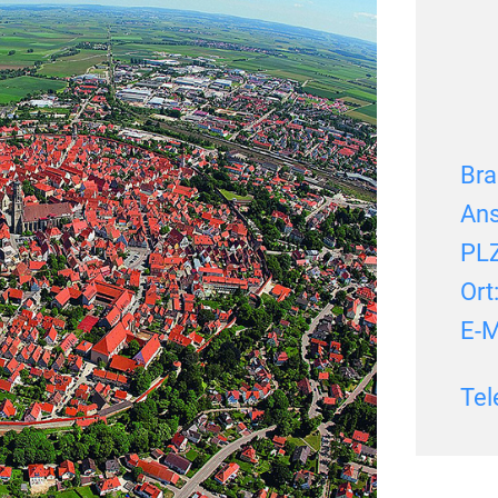
Bra
Ans
PLZ
Ort
E-M
Tel