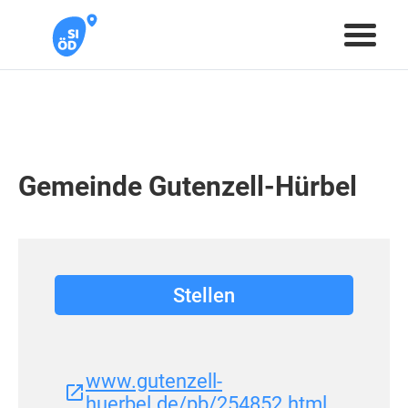
Gemeinde Gutenzell-Hürbel
Stellen
www.gutenzell-
huerbel.de/pb/254852.html