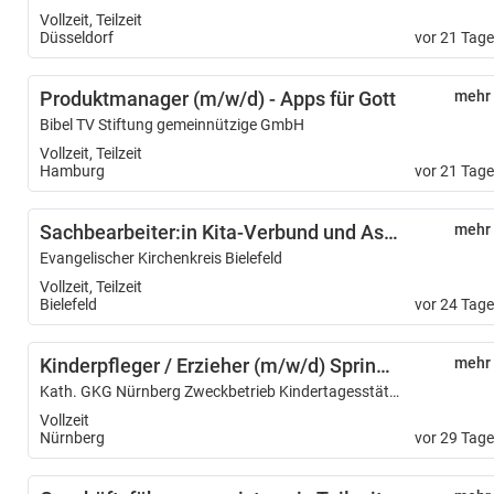
Vollzeit, Teilzeit
Düsseldorf
vor 21 Tag
Produktmanager (m/w/d) - Apps für Gott
mehr
Bibel TV Stiftung gemeinnützige GmbH
Vollzeit, Teilzeit
Hamburg
vor 21 Tag
Sachbearbeiter:in Kita-Verbund und Assistenz Geschäftsführung (m/w/d)
mehr
Evangelischer Kirchenkreis Bielefeld
Vollzeit, Teilzeit
Bielefeld
vor 24 Tag
Kinderpfleger / Erzieher (m/w/d) Springerpool 39 Wochenstunden
mehr
Kath. GKG Nürnberg Zweckbetrieb Kindertagesstätten
Vollzeit
Nürnberg
vor 29 Tag