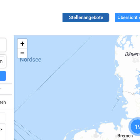
Stellenangebote
Übersicht 
+
−
r
chen
1