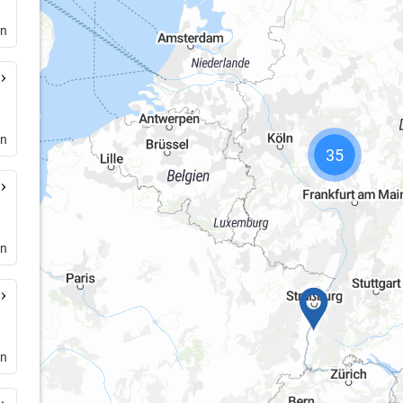
en
en
35
en
en