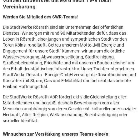
Vollzeit Unbefristet bis EG 6 nach TV-V nach
Vereinbarung
Werden Sie Mitglied des SWR-Teams!
Die StadtWerke Rösrath sind ein Unternehmen des öffentlichen
Dienstes. Wir sorgen mit rund 90 Mitarbeitenden dafür, dass das
Leben in Rösrath, einer jungen und sympathischen Stadt vor den
Toren Kölns, rundläuft. Getreu unserem Motto „Mit Energie und
Engagement für unsere Stadt“ kümmern wir uns um die örtliche
Wasserversorgung, Abwasserbeseitigung, Stadtreinigung,
Straßenbeleuchtung, Friedhöfe und mit unserem Baubetriebshof um
den Erhalt der städtischen Infrastruktur. Unser Tochterunternehmen
StadtWerke Rösrath - Energie GmbH versorgt die Rösratherinnen und
Rösrather mit Strom, Gas und E-Mobilität und betreibt das beliebte
Freibad Hoffnungsthal.
Die StadtWerke Rösrath AöR fördert aktiv die Gleichstellung aller
Mitarbeitenden und begrüßt deshalb Bewerbungen von allen
Menschen unabhängig von deren Geschlecht, kultureller oder sozialer
Herkunft, Alter, Religion, Weltanschauung, Beeinträchtigung oder
sexueller Identität.
Karte anzeigen
Wir suchen zur Verstärkung unseres Teams eine/n