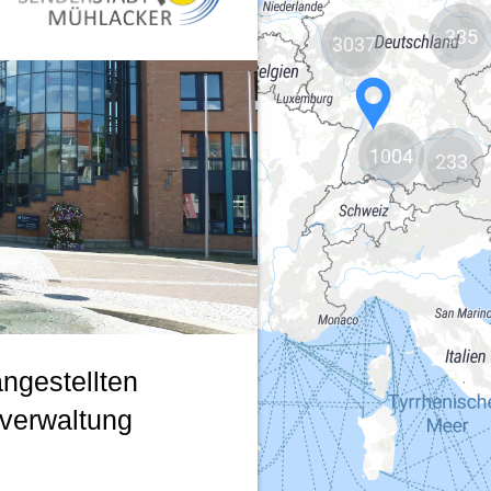
335
3037
1004
233