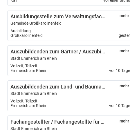
Kall
vor einer Stun
Ausbildungsstelle zum Verwaltungsfachangestellten (m/w/d)
mehr
Gemeinde Großkarolinenfeld
Ausbildung
Großkarolinenfeld
geste
Auszubildenden zum Gärtner / Auszubildende zur Gärtnerin – Fachrichtung Garten- und Landschaftsbau – (m/w/d)
mehr
Stadt Emmerich am Rhein
Vollzeit, Teilzeit
Emmerich am Rhein
vor 10 Tag
Auszubildenden zum Land- und Baumaschinenmechatroniker/ Auszubildende zur Land- und Baumaschinenmechatronikerin (m/w/d)
mehr
Stadt Emmerich am Rhein
Vollzeit, Teilzeit
Emmerich am Rhein
vor 10 Tag
Fachangestellter / Fachangestellte für Medien- und Informationsdienste - Fachrichtung Bibliothek (m/w/d)
mehr
Stadt Emmerich am Rhein