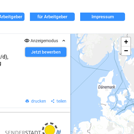
Arbeitgeber
für Arbeitgeber
Impressum
+
Anzeigemodus
−
Jetzt bewerben
/d),
g
drucken
teilen