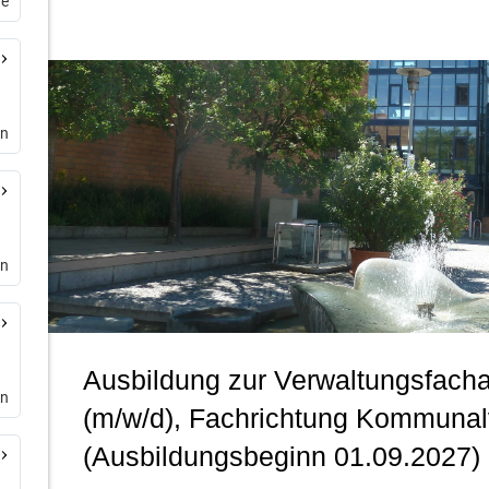
de
rn
en
en