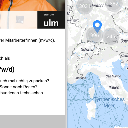
382
3031
996
245