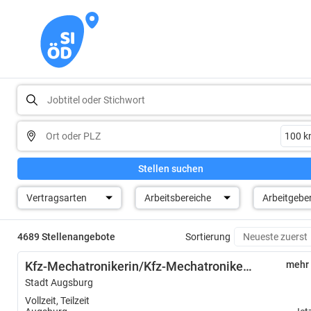
Stellen suchen
Vertragsarten
Arbeitsbereiche
Arbeitgebe
4689 Stellenangebote
Sortierung
Kfz-Mechatronikerin/Kfz-Mechatroniker (m/w/d) bzw. Land- und Baumaschinenmechatronikerin/Land- und Baumaschinenmechatroniker (m/w/d) im Sachgebiet Kraftfahrzeugtechnik
mehr
Stadt Augsburg
Vollzeit, Teilzeit