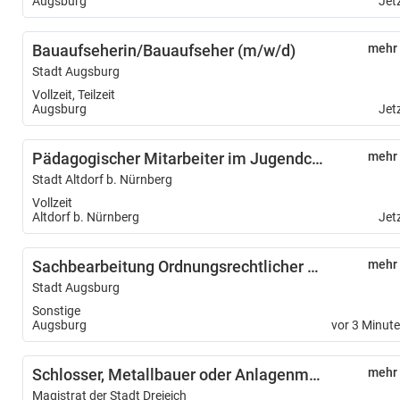
Augsburg
Jet
Bauaufseherin/Bauaufseher (m/w/d)
mehr
Stadt Augsburg
Vollzeit, Teilzeit
Augsburg
Jet
Pädagogischer Mitarbeiter im Jugendcafé (m/w/d)
mehr
Stadt Altdorf b. Nürnberg
Vollzeit
Altdorf b. Nürnberg
Jet
Sachbearbeitung Ordnungsrechtlicher Jugendschutz (m/w/d) in Teilzeit
mehr
Stadt Augsburg
Sonstige
Augsburg
vor 3 Minut
Schlosser, Metallbauer oder Anlagenmechaniker (w/m/d) für unsere Kläranlage
mehr
Magistrat der Stadt Dreieich