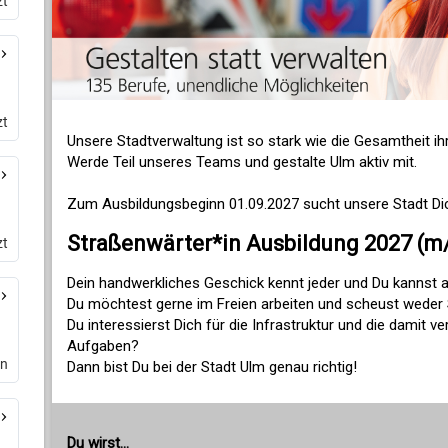
zt
zt
zt
en