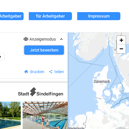
Arbeitgeber
für Arbeitgeber
Impressum
+
Anzeigemodus
−
Jetzt bewerben
drucken
teilen