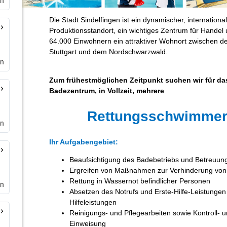
en
en
en
en