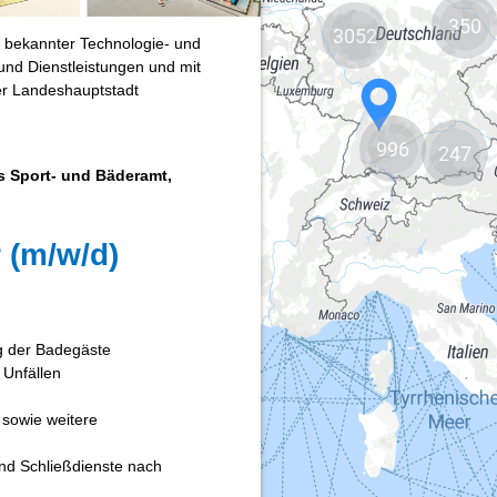
350
3052
996
247