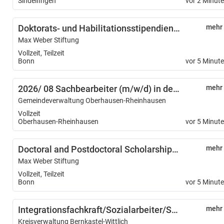
Sindelfingen
vor 2 Minut
Doktorats- und Habilitationsstipendien DHI London
mehr
Max Weber Stiftung
Vollzeit, Teilzeit
Bonn
vor 5 Minut
2026/ 08 Sachbearbeiter (m/w/d) in der Kämmerei
mehr
Gemeindeverwaltung Oberhausen-Rheinhausen
Vollzeit
Oberhausen-Rheinhausen
vor 5 Minut
Doctoral and Postdoctoral Scholarships GHI London
mehr
Max Weber Stiftung
Vollzeit, Teilzeit
Bonn
vor 5 Minut
Integrationsfachkraft/Sozialarbeiter/Sozialpädagoge (m/w/d)
mehr
Kreisverwaltung Bernkastel-Wittlich