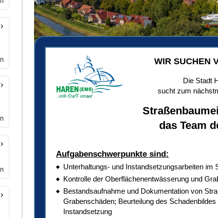
en
en
en
en