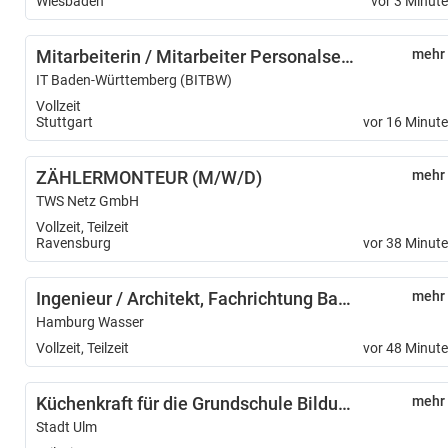
Wiesbaden
vor 3 Minut
Mitarbeiterin / Mitarbeiter Personalservice (w/m/d) Schwerpunkt Bewerbungsmanagement - 12219-12
mehr
IT Baden-Württemberg (BITBW)
Vollzeit
Stuttgart
vor 16 Minut
ZÄHLERMONTEUR (M/W/D)
mehr
TWS Netz GmbH
Vollzeit, Teilzeit
Ravensburg
vor 38 Minut
Ingenieur / Architekt, Fachrichtung Bautechnik und Ingenieurbau (m/w/d)
mehr
Hamburg Wasser
Vollzeit, Teilzeit
vor 48 Minut
Küchenkraft für die Grundschule Bildungshaus Ulmer Spatz (m/w/d)
mehr
Stadt Ulm