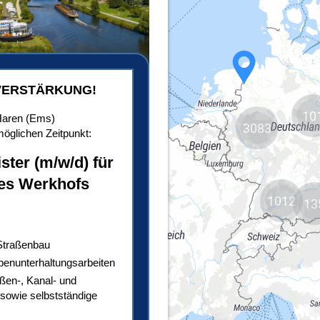
10
3083
1012
13