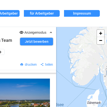
Arbeitgeber
für Arbeitgeber
Impressum
+
Anzeigemodus
−
s Team
Jetzt bewerben
drucken
teilen