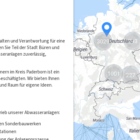
293
3029
1001
227