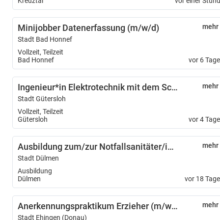
Kreuztal
vor einer Stun
Minijobber Datenerfassung (m/w/d)
mehr
Stadt Bad Honnef
Vollzeit, Teilzeit
Bad Honnef
vor 6 Tag
Ingenieur*in Elektrotechnik mit dem Schwerpunkt Energie- und Gebäudetechnik (m/w/d)
mehr
Stadt Gütersloh
Vollzeit, Teilzeit
Gütersloh
vor 4 Tag
Ausbildung zum/zur Notfallsanitäter/in (m/w/d)
mehr
Stadt Dülmen
Ausbildung
Dülmen
vor 18 Tag
Anerkennungspraktikum Erzieher (m/w/d)
mehr
Stadt Ehingen (Donau)