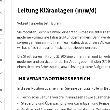
de
en
en
en