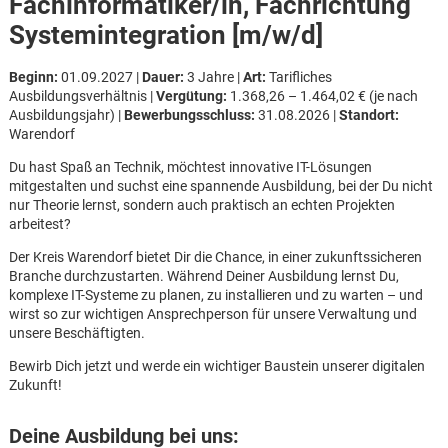
Fachinformatiker/in, Fachrichtung
Systemintegration [m/w/d]
Beginn:
01.09.2027 |
Dauer:
3 Jahre |
Art:
Tarifliches
Ausbildungsverhältnis |
Vergütung:
1.368,26 – 1.464,02 € (je nach
Ausbildungsjahr) |
Bewerbungsschluss:
31.08.2026 |
Standort:
Warendorf
Du hast Spaß an Technik, möchtest innovative IT-Lösungen
mitgestalten und suchst eine spannende Ausbildung, bei der Du nicht
nur Theorie lernst, sondern auch praktisch an echten Projekten
arbeitest?
Der Kreis Warendorf bietet Dir die Chance, in einer zukunftssicheren
Branche durchzustarten. Während Deiner Ausbildung lernst Du,
komplexe IT-Systeme zu planen, zu installieren und zu warten – und
wirst so zur wichtigen Ansprechperson für unsere Verwaltung und
unsere Beschäftigten.
Bewirb Dich jetzt und werde ein wichtiger Baustein unserer digitalen
Zukunft!
Karte anzeigen
Deine Ausbildung bei uns: