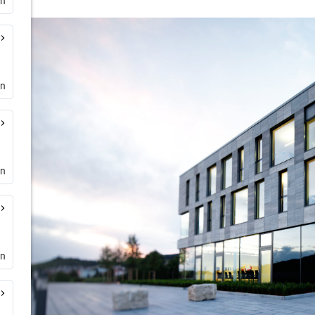
en
rn
en
en