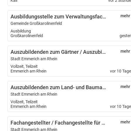
Kall
vor 2 Stund
Ausbildungsstelle zum Verwaltungsfachangestellten (m/w/d)
mehr
Gemeinde Großkarolinenfeld
Ausbildung
Großkarolinenfeld
geste
Auszubildenden zum Gärtner / Auszubildende zur Gärtnerin – Fachrichtung Garten- und Landschaftsbau – (m/w/d)
mehr
Stadt Emmerich am Rhein
Vollzeit, Teilzeit
Emmerich am Rhein
vor 10 Tag
Auszubildenden zum Land- und Baumaschinenmechatroniker/ Auszubildende zur Land- und Baumaschinenmechatronikerin (m/w/d)
mehr
Stadt Emmerich am Rhein
Vollzeit, Teilzeit
Emmerich am Rhein
vor 10 Tag
Fachangestellter / Fachangestellte für Medien- und Informationsdienste - Fachrichtung Bibliothek (m/w/d)
mehr
Stadt Emmerich am Rhein