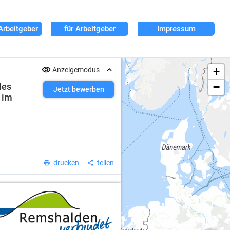
Arbeitgeber
für Arbeitgeber
Impressum
+
Anzeigemodus
−
des
Jetzt bewerben
 im
drucken
teilen