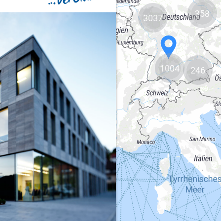
358
3037
1004
246