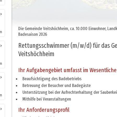
en
en
en
en