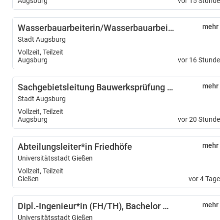
Augsburg
vor 15 Stund
Wasserbauarbeiterin/Wasserbauarbeiter (m/w/d)
mehr
Stadt Augsburg
Vollzeit, Teilzeit
Augsburg
vor 16 Stund
Sachgebietsleitung Bauwerksprüfung (m/w/d)
mehr
Stadt Augsburg
Vollzeit, Teilzeit
Augsburg
vor 20 Stund
Abteilungsleiter*in Friedhöfe
mehr
Universitätsstadt Gießen
Vollzeit, Teilzeit
Gießen
vor 4 Tag
Dipl.-Ingenieur*in (FH/TH), Bachelor / Master der Fachrichtung Elektrotechnik
mehr
Universitätsstadt Gießen