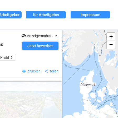
Arbeitgeber
für Arbeitgeber
Impressum
+
Anzeigemodus
−
as
Jetzt bewerben
Profil
drucken
teilen