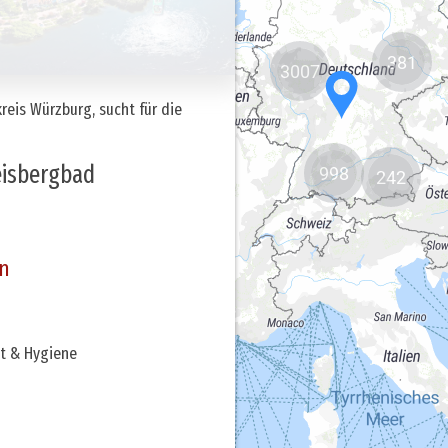
381
3007
998
242