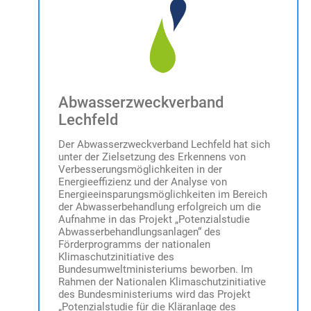
Kombibeckens zum reinen Belebungsbecken,
den Neubau eines separaten Nachklärbeckens
sowie die Erneuerung des Betriebsgebäudes.
Unser Verband selbst beschäftigt das
technische Personal
zum Betrieb der
verbandseigenen Kläranlage. Wir setzen hierbei
Abwasserzweckverband
auf ein familiäres und faires Miteinander.
Lechfeld
Der Abwasserzweckverband Lechfeld hat sich
unter der Zielsetzung des Erkennens von
Verbesserungsmöglichkeiten in der
Energieeffizienz und der Analyse von
Energieeinsparungsmöglichkeiten im Bereich
der Abwasserbehandlung erfolgreich um die
Aufnahme in das Projekt „Potenzialstudie
Abwasserbehandlungsanlagen“ des
Förderprogramms der nationalen
Klimaschutzinitiative des
Bundesumweltministeriums beworben. Im
Rahmen der Nationalen Klimaschutzinitiative
des Bundesministeriums wird das Projekt
„Potenzialstudie für die Kläranlage des