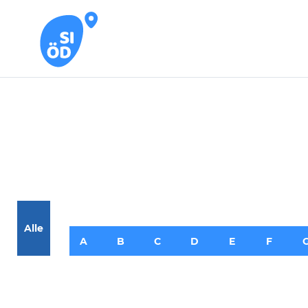
Alle
A
B
C
D
E
F