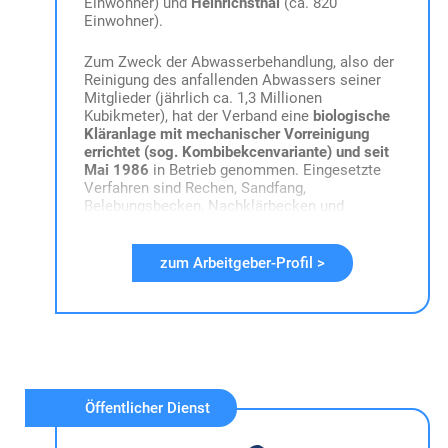
Einwohner) und
Heinrichsthal
(ca. 820
Einwohner).
Zum Zweck der Abwasserbehandlung, also der
Reinigung des anfallenden Abwassers seiner
Mitglieder (jährlich ca. 1,3 Millionen
Kubikmeter), hat der Verband eine
biologische
Kläranlage mit mechanischer Vorreinigung
errichtet (sog. Kombibekcenvariante) und seit
Mai 1986
in Betrieb genommen. Eingesetzte
Verfahren sind Rechen, Sandfang,
Belebungsbecken, Nachklärbecken und
Schlammbeet. Das Betriebsgelände befindet
sich aus Partenstein kommend kurz vor
Krommenthal auf der linken Seite. Sitz und
zum Arbeitgeber-Profil >
Verwaltung des Verbandes sind in der
Geschäftsstelle der Verwaltungsgemeinschaft
Partenstein (Hauptstraße 24, 97846
Partenstein).
Derzeit wird ein
umfassende Sanierung der
gesamten Kläranlage
geplant. Dieser
Öffentlicher Dienst
beinhaltet den Neubau einer Rechen- , Sand-
und Fettfanganlage, eine eigene
Schlammentwässerung, den Umbau des