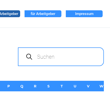
Arbeitgeber
für Arbeitgeber
Impressum
Suchen
P
Q
R
S
T
U
V
W