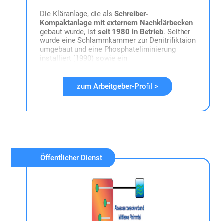
Die Kläranlage, die als
Schreiber-
Kompaktanlage mit externem Nachklärbecken
gebaut wurde, ist
seit 1980 in Betrieb
. Seither
wurde eine Schlammkammer zur Denitrifiktaion
umgebaut und eine Phosphateliminierung
installiert (1990) sowie ein
Schlammstapelbehälter und ein
Filtratwasserspeicher (2004) neu gebaut sowie
die Rechenanlage (2013) erneuert und
zum Arbeitgeber-Profil >
inzwischen auch die Sandwaschanlage neu
gebaut (2018). Derzeit laufen die Planungen für
den
kompletten Neubau der Kläranlage
auf
dem aktuellen Betriebsgelände.
Unser Verband selbst beschäftigt das
technische Personal
zum Betrieb der
Öffentlicher Dienst
verbandseigenen Kläranlage. Wir setzen hierbei
auf ein familiäres und faires Miteinander.