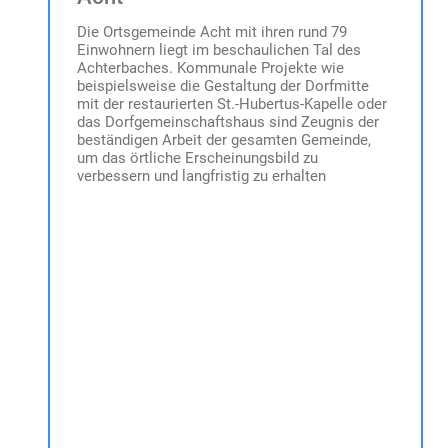
Bürgermeister Tobias Endres, zugleich
stellvertretender Verbandsvorsitzender
Die Ortsgemeinde Acht mit ihren rund 79
Verbandsrat Manfred Breitsameter Verbandsrat
Einwohnern liegt im beschaulichen Tal des
Georg Endres Verbandsrat Stefan Gottschalk
Achterbaches. Kommunale Projekte wie
Verbandsrätin Katharina Kiegerl
beispielsweise die Gestaltung der Dorfmitte
mit der restaurierten St.-Hubertus-Kapelle oder
das Dorfgemeinschaftshaus sind Zeugnis der
beständigen Arbeit der gesamten Gemeinde,
um das örtliche Erscheinungsbild zu
verbessern und langfristig zu erhalten