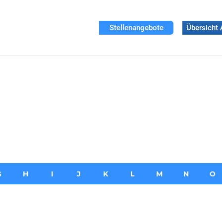
Stellenangebote
Übersicht 
G
H
I
J
K
L
M
N
O